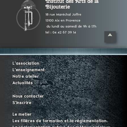
Institut des Arts de la
Bijouterie
18 rue Maréchal Joffre
13100 Aix en Provence
du lundi au samedi de 9h à 17h
tel : 04 42 67 39 14
L'association
L'enseignement
Notre atelier
Actualités
Nous contacter
S'inscrire
Le metier
Les filières de formation et la réglementation.