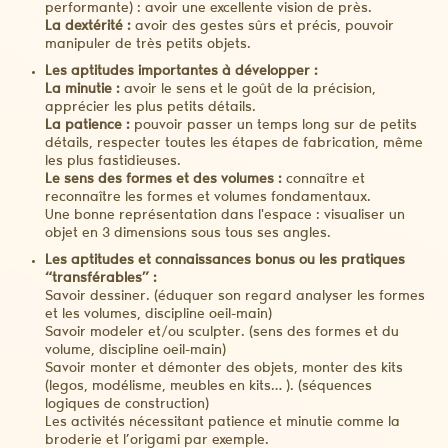
performante) : avoir une excellente vision de près.
La dextérité :
avoir des gestes sûrs et précis, pouvoir
manipuler de très petits objets.
Les aptitudes importantes à développer :
La minutie :
avoir le sens et le goût de la précision,
apprécier les plus petits détails.
La patience :
pouvoir passer un temps long sur de petits
détails, respecter toutes les étapes de fabrication, même
les plus fastidieuses.
Le sens des formes et des volumes :
connaître et
reconnaître les formes et volumes fondamentaux.
Une bonne représentation dans l'espace : visualiser un
objet en 3 dimensions sous tous ses angles.
Les aptitudes et connaissances bonus ou les pratiques
“transférables” :
Savoir dessiner. (éduquer son regard analyser les formes
et les volumes, discipline oeil-main)
Savoir modeler et/ou sculpter. (sens des formes et du
volume, discipline oeil-main)
Savoir monter et démonter des objets, monter des kits
(legos, modélisme, meubles en kits… ). (séquences
logiques de construction)
Les activités nécessitant patience et minutie comme la
broderie et l’origami par exemple.