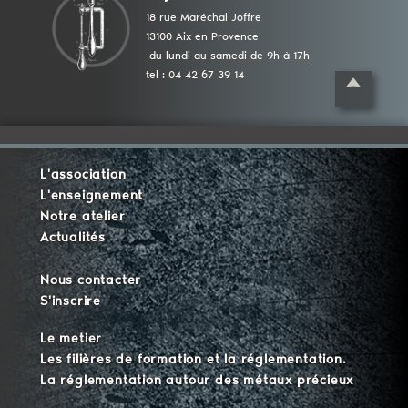
18 rue Maréchal Joffre
13100 Aix en Provence
du lundi au samedi de 9h à 17h
tel : 04 42 67 39 14
L'association
L'enseignement
Notre atelier
Actualités
Nous contacter
S'inscrire
Le metier
Les filières de formation et la réglementation.
La réglementation autour des métaux précieux