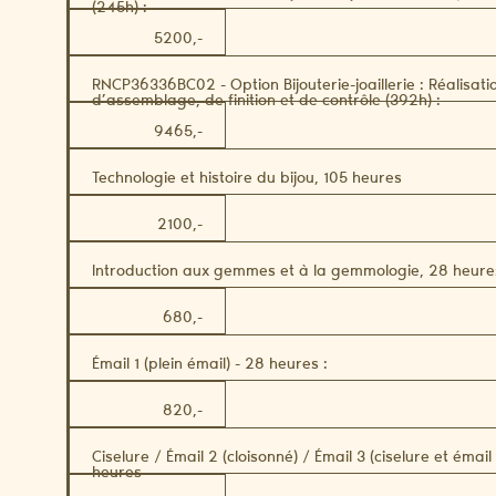
(245h) :
5200,-
RNCP36336BC02 - Option Bijouterie-joaillerie : Réalisati
d’assemblage, de finition et de contrôle (392h) :
9465,-
Technologie et histoire du bijou, 105 heures
2100,-
Introduction aux gemmes et à la gemmologie, 28 heure
680,-
Émail 1 (plein émail) - 28 heures :
820,-
Ciselure / Émail 2 (cloisonné) / Émail 3 (ciselure et émai
heures