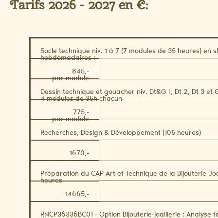
Tarifs 2026 - 2027 en €:
Socle technique niv. 1 à 7 (7 modules de 35 heures) en s
hebdomadaires :
845,-
par module
Dessin technique et gouacher niv. Dt&G 1, Dt 2, Dt 3 et 
4 modules de 35h chacun
775,-
par module
Recherches, Design & Développement (105 heures)
1670,-
Préparation du CAP Art et Technique de la Bijouterie-Joa
heures
14665,-
RNCP36336BC01 - Option Bijouterie-joaillerie : Analyse